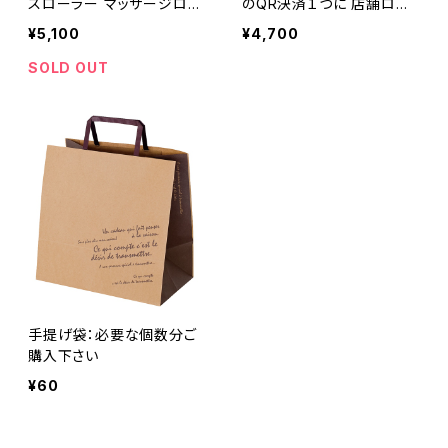
スローラー マッサージロー
のQR決済１つに 店舗ロゴ
ラー ２点でも３点でも お好
レーザー加工 野外イベント
¥5,100
¥4,700
きな方でお選びください お
マルシェ フリーマーケット
花とちょこっとギフトセット
SOLD OUT
母の日
手提げ袋：必要な個数分ご
購入下さい
¥60