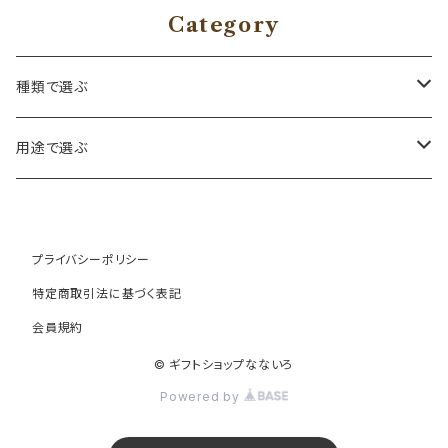
Category
種類で選ぶ
プリザーブドフラワー
用途で選ぶ
名入れ オリジナル商品
Disneyフラワーボード
Lover：彼氏彼女愛する人へ
プライバシーポリシー
レインボー入りフラワーアレンジメント
ドライフラワー
Family：ご両親兄弟姉妹祖父母日頃の感謝を込めて
特定商取引法に基づく表記
フラワーアレンジメント
会員規約
ソープフラワー
Wedding ：結婚式 結婚記念日 両親へ大切な友人へ
© ギフトショップなないろ
ひまわりのプリザーブドフラワー
メモリアルギフト
Baby:命名 メモリアルギフト 新しい命への贈り物
Powered by