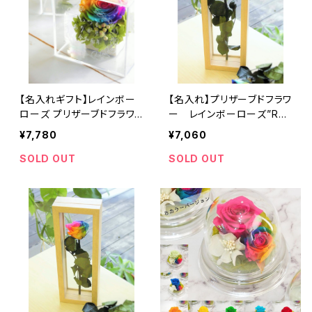
【名入れギフト】レインボー
【名入れ】プリザーブドフラワ
ローズ プリザーブドフラワ
ー レインボーローズ”Rai
ー ギフト クリアボックス R
nbow Herbier"Arrangem
¥7,780
¥7,060
ainbowcollar プリザーブド
ent 茎までプリザーブドフ
フラワー フレーム彫刻付き
ラワー1輪挿し パステル
SOLD OUT
SOLD OUT
「指輪」「 つた」 「リボン」フ
レーム