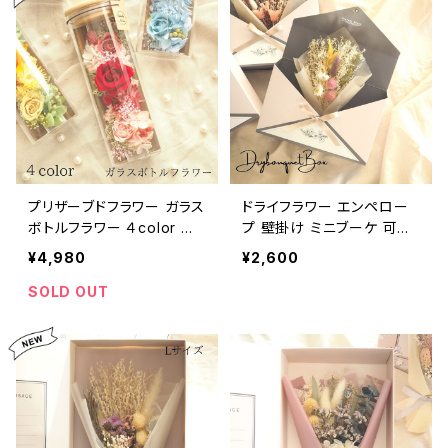
プリザーブドフラワー ガラス
ドライフラワー エンペロー
ボトルフラワー ４color ガ
プ 壁掛け ミニブーケ 可愛
ラスドーム レッド イエロー
いボックス 卒園 退職 誕生
¥4,980
¥2,600
パープル ブルー 結婚祝い
日 いろんな用途に
結婚記念日 出産祝い 退院
SOLD OUT
祝い 送別 入学祝い 母の日