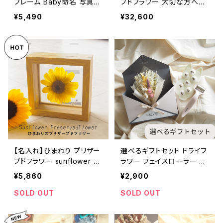
フレーム Baby命名 写真た
ブドフラワー 大切な方へ特
て 写真と飾れる命名書 内
別な贈り物 プレミアムボッ
¥5,490
¥32,600
祝 ご両親へ 出産祝い
クス ブルー プロボーズ 結
婚式に ブライダルギフト 特
別感あるフラワーギフト 枯
れないお花
【名入れ】ひまわり プリザー
選べるギフトセット ドライフ
ブドフラワー sunflower フ
ラワー フェイスローラー マ
ラワーギフト 向日葵 フラワ
ッサージローラー エンペロ
¥5,860
¥2,900
ーギフト 誕生石のモチーフ
ープ 壁掛け ミニブーケ 可
クリスタルアクセサリー付き
愛いボックス
SOLD OUT
SOLD OUT