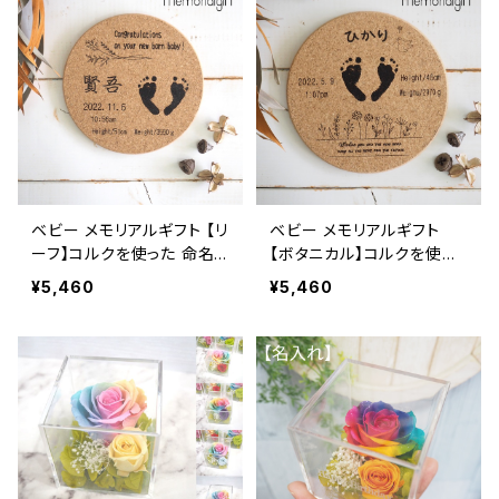
ベビー メモリアルギフト 【リ
ベビー メモリアルギフト
ーフ】コルクを使った 命名
【ボタニカル】コルクを使っ
書 手形足形 出産祝い 誕生
た命名書 手形足形 出産祝
¥5,460
¥5,460
日 Memorialgift 焼き印 ご
い 誕生日 Memorialgift 焼
両親からお子様への初めて
き印 ご両親からお子様への
の贈り物 Baby ご両親から
初めての贈り物 Baby ご両
親から