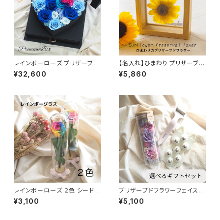
レインボーローズ プリザーブド
【名入れ】ひまわり プリザーブド
フラワー 大切な方へ特別な贈り
フラワー sunflower フラワーギ
¥32,600
¥5,860
物 プレミアムボックス ブルー プ
フト 向日葵 フラワーギフト 誕生
ロボーズ 結婚式に ブライダル
石のモチーフクリスタルアクセサ
ギフト 特別感あるフラワーギフト
リー付き
枯れないお花
レインボーローズ ２色 シードボ
プリザーブドフラワーフェイスロ
トル ビビット パステル 可愛い置
ーラー マッサージローラー ２点
¥3,100
¥5,100
物 インテリア雑貨 フラワー雑貨
でも３点でも お好きな方でお選
びください お花とちょこっとギフ
トセット 母の日