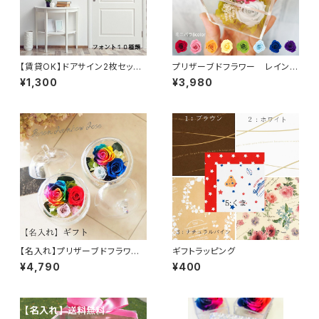
【賃貸OK】ドアサイン2枚セット
プリザーブドフラワー レインボ
お好きな文字で作る自分空間
ーローズ クリアボックス 7Co
¥1,300
¥3,980
北欧 モダン おしゃれ モノトーン
llar レッド ピンク イエロー オレ
ドア 部屋 英語 英字 インテリア
ンジ グリーン ライトブルー ブル
シール
ー パープル
【名入れ】プリザーブドフラワー
ギフトラッピング
レインボーローズ Poison Cle
¥4,790
¥400
ar リンゴガラス ブルー メッセー
ジ可能 ブルー レッド 誕生日 母
の日 ブライダル 贈呈品