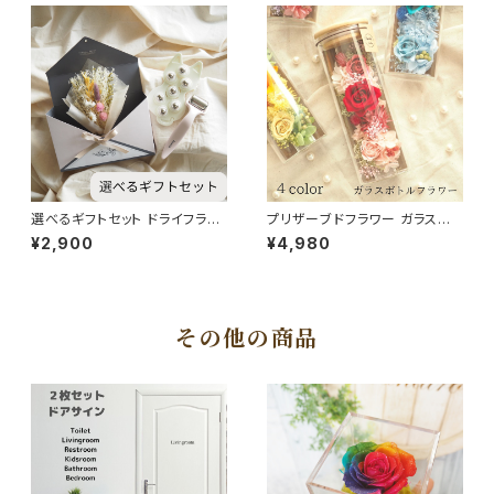
選べるギフトセット ドライフラワ
プリザーブドフラワー ガラスボト
ー フェイスローラー マッサージ
ルフラワー ４color ガラスドー
¥2,900
¥4,980
ローラー エンペロープ 壁掛け
ム レッド イエロー パープル ブ
ミニブーケ 可愛いボックス
ルー 結婚祝い 結婚記念日 出産
祝い 退院祝い 送別 入学祝い
母の日
その他の商品