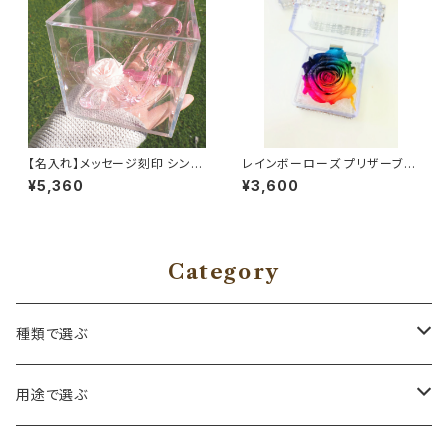
【名入れ】メッセージ刻印 シンデ
レインボーローズ プリザーブド
レラのガラスの靴 プリザーブド
フラワー クリアキューブ 枯れな
¥5,360
¥3,600
フラワーピンク クリアケース Ci
いお花 レインボー 誕生日 フラ
nderellashoes 誕生日 プロ
ワーギフト
ポーズ princess message
Category
種類で選ぶ
プリザーブドフラワー
用途で選ぶ