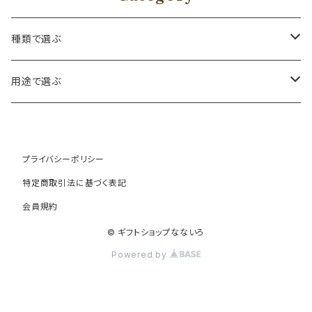
種類で選ぶ
プリザーブドフラワー
用途で選ぶ
名入れ オリジナル商品
Disneyフラワーボード
Lover：彼氏彼女愛する人へ
プライバシーポリシー
レインボー入りフラワーアレンジメント
ドライフラワー
Family：ご両親兄弟姉妹祖父母日頃の感謝を込めて
特定商取引法に基づく表記
フラワーアレンジメント
会員規約
ソープフラワー
Wedding ：結婚式 結婚記念日 両親へ大切な友人へ
© ギフトショップなないろ
ひまわりのプリザーブドフラワー
メモリアルギフト
Baby:命名 メモリアルギフト 新しい命への贈り物
Powered by
レーザー オリジナルギフト
Pet：家族になった日 誕生日 一緒に居た想い出を