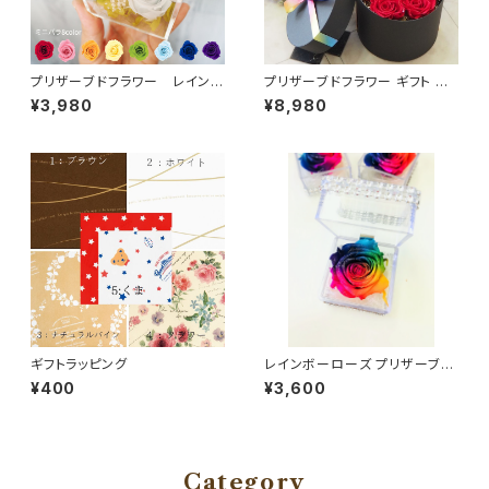
プリザーブドフラワー レインボ
プリザーブドフラワー ギフト レ
ーローズ クリアボックス 7Co
インボーローズ レッドローズ ブ
¥3,980
¥8,980
llar レッド ピンク イエロー オレ
ルーローズ ２カラー サークルボ
ンジ グリーン ライトブルー ブル
ックス ボックスアレンジ プレゼ
ー パープル
ント 誕生日 バレンタイン お祝
い 卒業 成人式 ブライダルプレ
ゼント
ギフトラッピング
レインボーローズ プリザーブド
フラワー クリアキューブ 枯れな
¥400
¥3,600
いお花 レインボー 誕生日 フラ
ワーギフト
Category