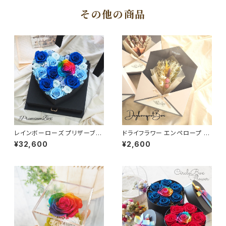
その他の商品
レインボーローズ プリザーブド
ドライフラワー エンペロープ 壁
フラワー 大切な方へ特別な贈り
掛け ミニブーケ 可愛いボックス
¥32,600
¥2,600
物 プレミアムボックス ブルー プ
卒園 退職 誕生日 いろんな用途
ロボーズ 結婚式に ブライダル
に
ギフト 特別感あるフラワーギフト
枯れないお花