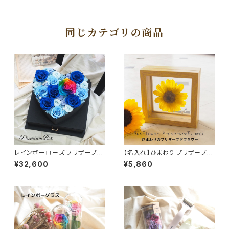
ジ入り クリアケース お好きなメ
ッセージで 誕生日 プレゼント
ブライダル フラワーギフト
同じカテゴリの商品
レインボーローズ プリザーブド
【名入れ】ひまわり プリザーブド
フラワー 大切な方へ特別な贈り
フラワー sunflower フラワーギ
¥32,600
¥5,860
物 プレミアムボックス ブルー プ
フト 向日葵 フラワーギフト 誕生
ロボーズ 結婚式に ブライダル
石のモチーフクリスタルアクセサ
ギフト 特別感あるフラワーギフト
リー付き
枯れないお花