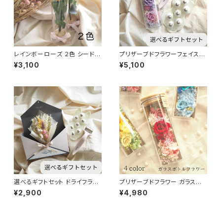
レインボーローズ ２色 シードボ
プリザーブドフラワーフェイスロ
トル ビビット パステル 可愛い置
ーラー マッサージローラー ２点
¥3,100
¥5,100
物 インテリア雑貨 フラワー雑貨
でも３点でも お好きな方でお選
びください お花とちょこっとギフ
トセット 母の日
選べるギフトセット ドライフラワ
プリザーブドフラワー ガラスボト
ー フェイスローラー マッサージ
ルフラワー ４color ガラスドー
¥2,900
¥4,980
ローラー エンペロープ 壁掛け
ム レッド イエロー パープル ブ
ミニブーケ 可愛いボックス
ルー 結婚祝い 結婚記念日 出産
祝い 退院祝い 送別 入学祝い
母の日